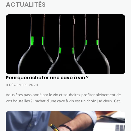
ACTUALITÉS
Pourquoi acheter une cave à vin ?
11 DÉCEMBRE 2024
Vous êtes passionné par le vin et souhaitez profiter pleinement de
vos bouteilles ? L’achat d’une cave à vin est un choix judicieux. Cet...